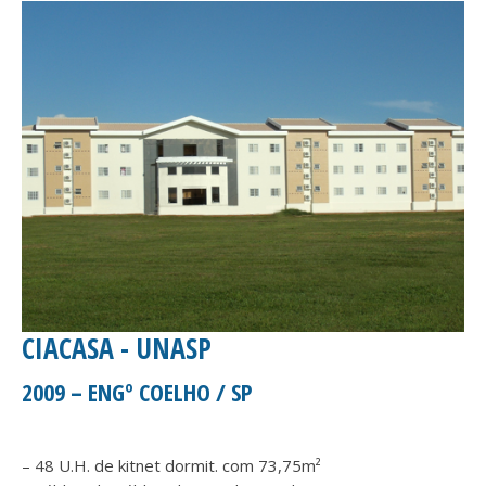
CIACASA - UNASP
2009 – ENGº COELHO / SP
– 48 U.H. de kitnet dormit. com 73,75m²